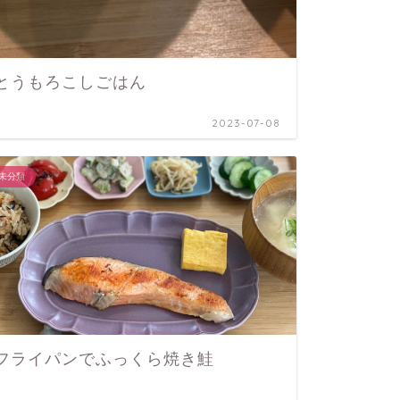
ヌ
とうもろこしごはん
ケーキ屋さん
2023-07-08
未分類
ケーキ
ト
フライパンでふっくら焼き鮭