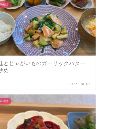
未分類
ケーキ屋さん
鮭とじゃがいものガーリックバター
ケーキ
炒め
トケー
2023-08-07
未分類
ケーキ屋さん