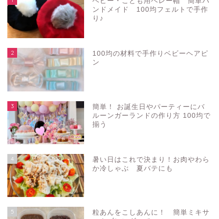
ベビー・こども用ベレー帽 簡単ハ
ンドメイド 100均フェルトで手作
り♪
2
100均の材料で手作りベビーヘアピ
ン
3
簡単！ お誕生日やパーティーにバ
ルーンガーランドの作り方 100均で
揃う
4
暑い日はこれで決まり！お肉やわら
か冷しゃぶ 夏バテにも
5
粒あんをこしあんに！ 簡単ミキサ