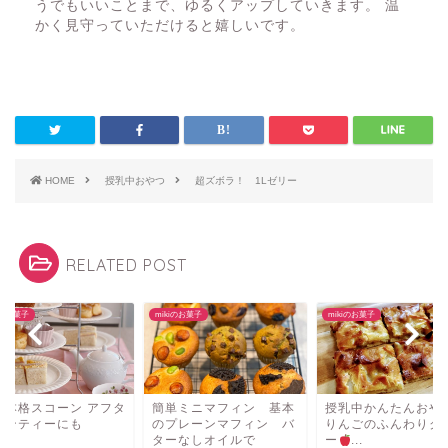
うでもいいことまで、ゆるくアップしていきます。 温
かく見守っていただけると嬉しいです。
HOME
授乳中おやつ
超ズボラ！ 1Lゼリー
RELATED POST
iのお菓子
mikiのお菓子
mikiのお菓子
単本格スコーン アフタ
簡単ミニマフィン 基本
授乳中かんたんおや
ーンティーにも
のプレーンマフィン バ
りんごのふんわりク
ターなしオイルで
ー
...