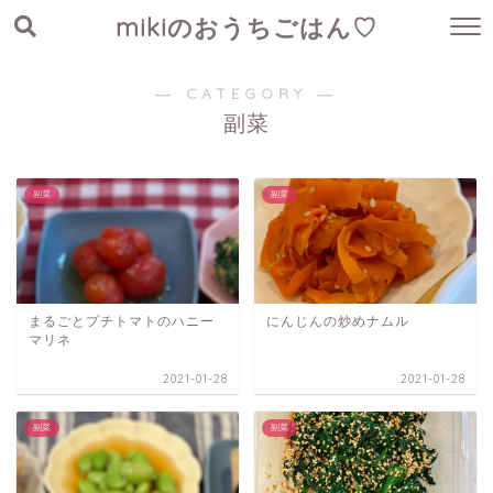
mikiのおうちごはん♡
― CATEGORY ―
副菜
副菜
副菜
まるごとプチトマトのハニー
にんじんの炒めナムル
マリネ
2021-01-28
2021-01-28
副菜
副菜