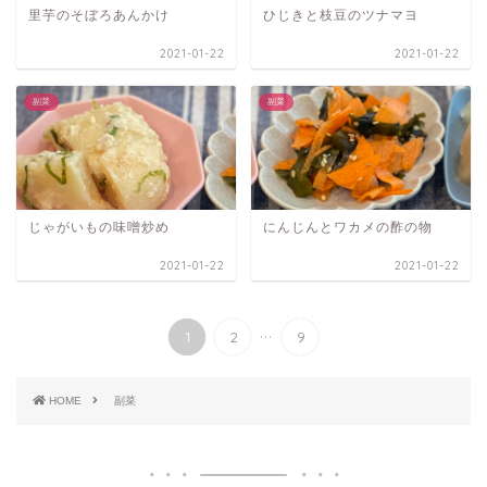
里芋のそぼろあんかけ
ひじきと枝豆のツナマヨ
2021-01-22
2021-01-22
副菜
副菜
じゃがいもの味噌炒め
にんじんとワカメの酢の物
2021-01-22
2021-01-22
...
1
2
9
HOME
副菜