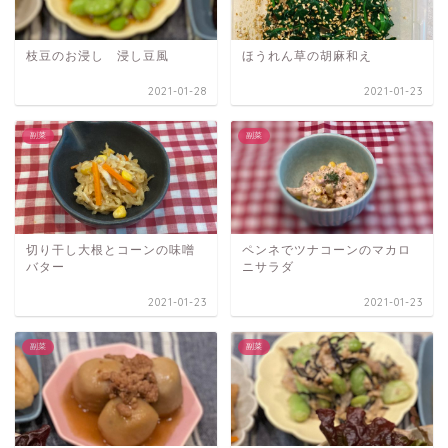
枝豆のお浸し 浸し豆風
ほうれん草の胡麻和え
2021-01-28
2021-01-23
副菜
副菜
切り干し大根とコーンの味噌
ペンネでツナコーンのマカロ
バター
ニサラダ
2021-01-23
2021-01-23
副菜
副菜