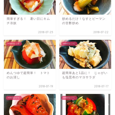
簡単すぎる！ 暑い日にキム
炒めるだけ！なすとピーマン
チ冷奴
の甘酢炒め
2018-07-25
2018-07-22
mikiのレシピ
mikiのレシピ
めんつゆで超簡単！ トマト
超簡単あと1品に！ じゃがい
のお浸し
も塩昆布のマヨサラダ
2018-07-19
2018-07-17
mikiのレシピ
mikiのレシピ