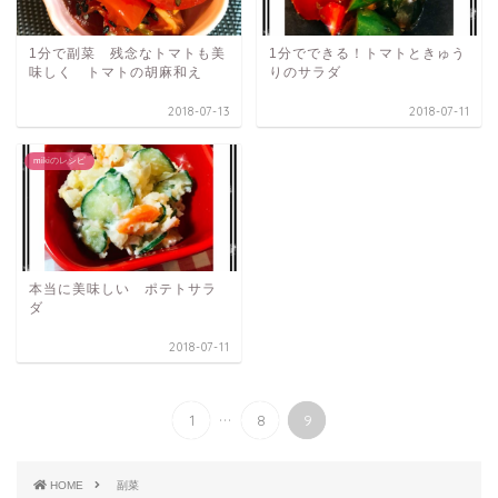
1分で副菜 残念なトマトも美
1分でできる！トマトときゅう
味しく トマトの胡麻和え
りのサラダ
2018-07-13
2018-07-11
mikiのレシピ
本当に美味しい ポテトサラ
ダ
2018-07-11
...
1
8
9
HOME
副菜