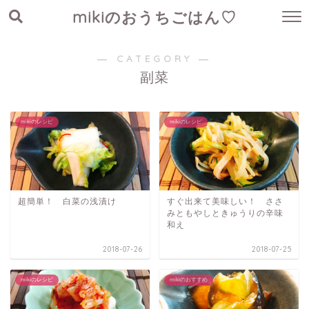
mikiのおうちごはん♡
― CATEGORY ―
副菜
mikiのレシピ
mikiのレシピ
超簡単！ 白菜の浅漬け
すぐ出来て美味しい！ ささ
みともやしときゅうりの辛味
和え
2018-07-26
2018-07-25
mikiのレシピ
mikiのおすすめ