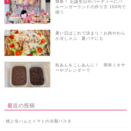
3
簡単！ お誕生日やパーティーにバ
ルーンガーランドの作り方 100均で
揃う
4
暑い日はこれで決まり！お肉やわら
か冷しゃぶ 夏バテにも
5
粒あんをこしあんに！ 簡単ミキサ
ーやブレンダーで
最近の投稿
桃と生ハムとトマトの冷製パスタ