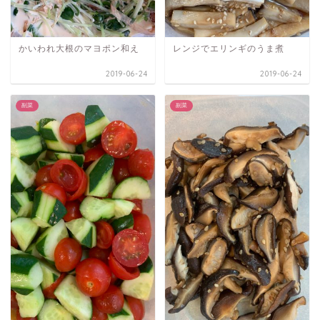
かいわれ大根のマヨポン和え
レンジでエリンギのうま煮
2019-06-24
2019-06-24
副菜
副菜