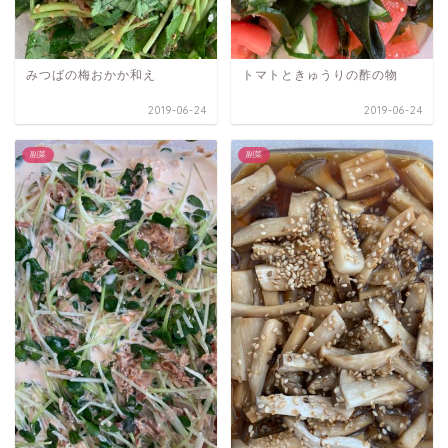
みつばの梅おかか和え
トマトときゅうりの酢の物
2019-06-24
2019-06-24
副菜
副菜