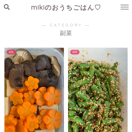
mikiのおうちごはん♡
― CATEGORY ―
副菜
副菜
副菜