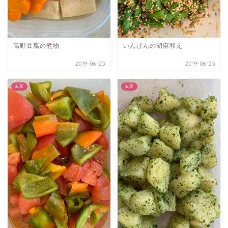
高野豆腐の煮物
いんげんの胡麻和え
2019-06-25
2019-06-25
副菜
副菜