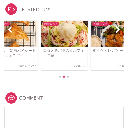
RELATED POST
iのお菓子
mikiのレシピ
mikiのレシピ
簡単！ 冷凍パイシート
白菜と豚バラのミルフィ
柔らかヒレカツ 一口
三角チョコパイ
ーユ鍋
2019-01-27
2019-01-27
2019-0
COMMENT