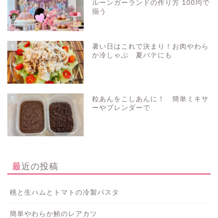
ルーンガーランドの作り方 100均で
揃う
4
暑い日はこれで決まり！お肉やわら
か冷しゃぶ 夏バテにも
5
粒あんをこしあんに！ 簡単ミキサ
ーやブレンダーで
最近の投稿
桃と生ハムとトマトの冷製パスタ
簡単やわらか鮪のレアカツ