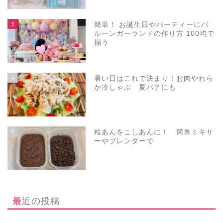
3
簡単！ お誕生日やパーティーにバ
ルーンガーランドの作り方 100均で
揃う
4
暑い日はこれで決まり！お肉やわら
か冷しゃぶ 夏バテにも
5
粒あんをこしあんに！ 簡単ミキサ
ーやブレンダーで
最近の投稿