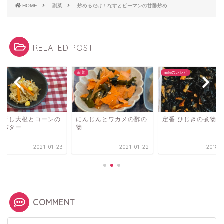
HOME
副菜
炒めるだけ！なすとピーマンの甘酢炒め
RELATED POST
副菜
mikiのレシピ
り干し大根とコーンの
にんじんとワカメの酢の
定番 ひじきの煮物
噌バター
物
2021-01-23
2021-01-22
2018-1
COMMENT