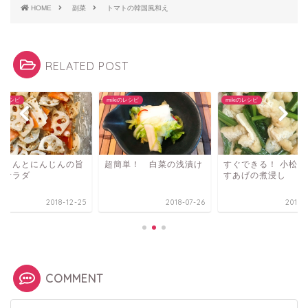
HOME
副菜
トマトの韓国風和え
RELATED POST
iのレシピ
mikiのレシピ
mikiのレシピ
んこんとにんじんの旨
超簡単！ 白菜の浅漬け
すぐできる！ 小松菜
ヨサラダ
すあげの煮浸し
2018-12-25
2018-07-26
2018-
COMMENT