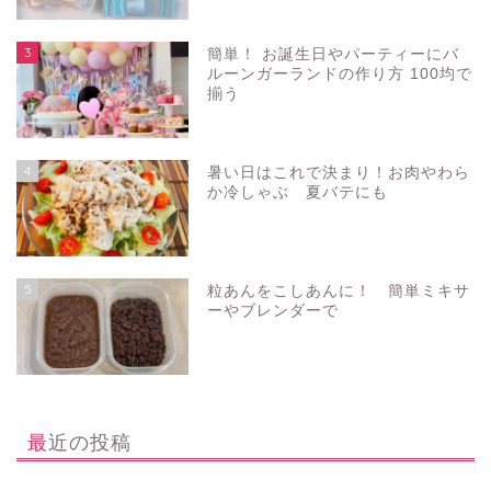
3
簡単！ お誕生日やパーティーにバ
ルーンガーランドの作り方 100均で
揃う
4
暑い日はこれで決まり！お肉やわら
か冷しゃぶ 夏バテにも
5
粒あんをこしあんに！ 簡単ミキサ
ーやブレンダーで
最近の投稿