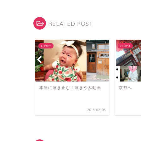
RELATED POST
おでかけ
おでかけ
lk
本当に泣き止む！泣きやみ動画
京都へ
2018-06-04
2018-02-03