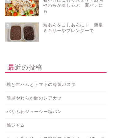
4
やわらか冷しゃぶ 夏バテに
も
粒あんをこしあんに！ 簡単
5
ミキサーやブレンダーで
最近の投稿
桃と生ハムとトマトの冷製パスタ
簡単やわらか鮪のレアカツ
パリふわジューシー塩パン
桃ジャム