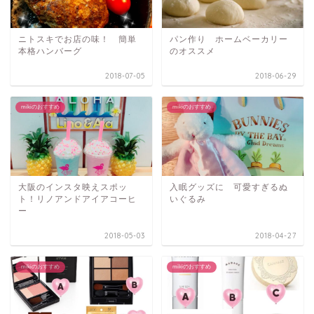
ニトスキでお店の味！ 簡単
パン作り ホームベーカリー
本格ハンバーグ
のオススメ
2018-07-05
2018-06-29
mikiのおすすめ
mikiのおすすめ
大阪のインスタ映えスポッ
入眠グッズに 可愛すぎるぬ
ト！リノアンドアイアコーヒ
いぐるみ
ー
2018-05-03
2018-04-27
mikiのおすすめ
mikiのおすすめ