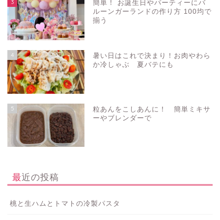
3
簡単！ お誕生日やパーティーにバ
ルーンガーランドの作り方 100均で
揃う
4
暑い日はこれで決まり！お肉やわら
か冷しゃぶ 夏バテにも
5
粒あんをこしあんに！ 簡単ミキサ
ーやブレンダーで
最近の投稿
桃と生ハムとトマトの冷製パスタ