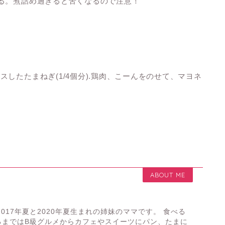
る。煮詰め過ぎると苦くなるので注意！
したたまねぎ(1/4個分).鶏肉、こーんをのせて、マヨネ
ABOUT ME
2017年夏と2020年夏生まれの姉妹のママです。 食べる
るまではB級グルメからカフェやスイーツにパン、たまに