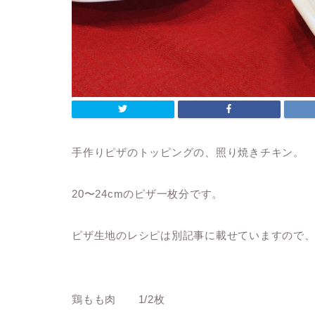
手作りピザのトッピングの、照り焼きチキン。
20〜24cmのピザ一枚分です。
ピザ生地のレシピは別記事に載せていますので
鶏もも肉 1/2枚