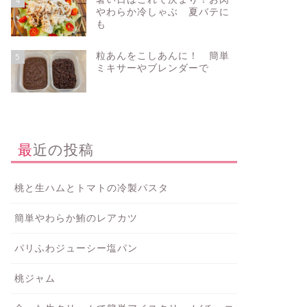
4
やわらか冷しゃぶ 夏バテに
も
粒あんをこしあんに！ 簡単
5
ミキサーやブレンダーで
最近の投稿
桃と生ハムとトマトの冷製パスタ
簡単やわらか鮪のレアカツ
パリふわジューシー塩パン
桃ジャム