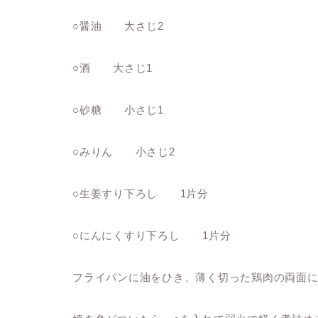
○醤油 大さじ2
○酒 大さじ1
○砂糖 小さじ1
○みりん 小さじ2
○生姜すり下ろし 1片分
○にんにくすり下ろし 1片分
フライパンに油をひき、薄く切った鶏肉の両面