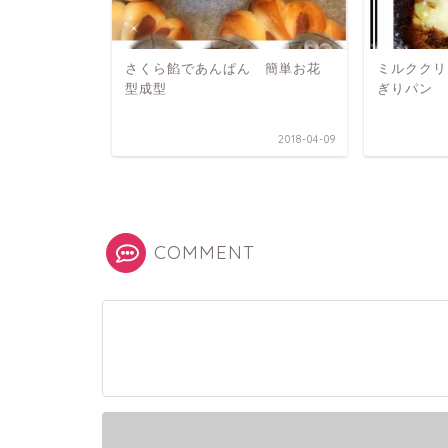
パン
さくら餡であんぱん 簡単お花
ミルククリ
型成型
ぎりパン
2019-03-08
2018-04-09
COMMENT