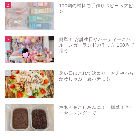
2
100均の材料で手作りベビーヘアピ
ン
3
簡単！ お誕生日やパーティーにバ
ルーンガーランドの作り方 100均で
揃う
4
暑い日はこれで決まり！お肉やわら
か冷しゃぶ 夏バテにも
5
粒あんをこしあんに！ 簡単ミキサ
ーやブレンダーで