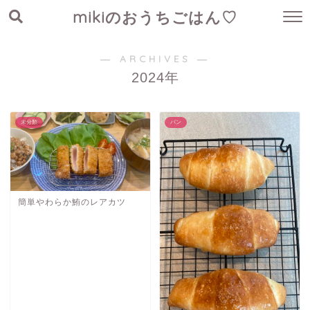
mikiのおうちごはん♡
― ARCHIVES ―
2024年
未分類
パン
簡単やわらか鮪のレアカツ